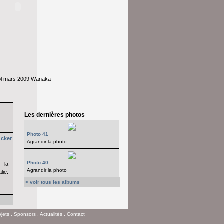
ol mars 2009 Wanaka
Les dernières photos
Photo 41
cker
Agrandir la photo
Photo 40
 la
Agrandir la photo
lie:
> voir tous les albums
ojets
.
Sponsors
.
Actualités
.
Contact