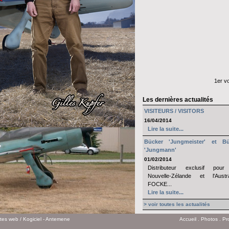
1er v
Les dernières actualités
VISITEURS / VISITORS
16/04/2014
Lire la suite...
Bücker 'Jungmeister' et Bü
'Jungmann'
01/02/2014
Distributeur exclusif pour
Nouvelle-Zélande et l'Austra
FOCKE...
Lire la suite...
> voir toutes les actualités
ites web
/ Kogiciel - Antemene
Accueil
.
Photos
.
Pr