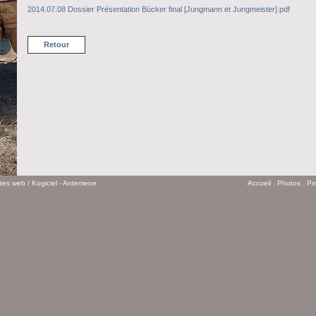
2014.07.08 Dossier Présentation Bücker final [Jungmann et Jungmeister].pdf
Retour
ites web
/ Kogiciel - Antemene
Accueil
.
Photos
.
Pr