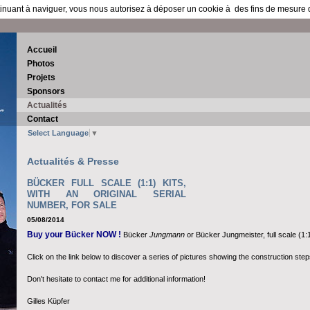
ntinuant à naviguer, vous nous autorisez à déposer un cookie à des fins de mesure
Accueil
Photos
Projets
Sponsors
Actualités
Contact
Select Language
▼
Actualités & Presse
BÜCKER FULL SCALE (1:1) KITS,
WITH AN ORIGINAL SERIAL
NUMBER, FOR SALE
05/08/2014
Buy your Bücker NOW !
Bücker
Jungmann
or Bücker Jungmeister, full scale (1:1)
Click on the link below to discover a series of pictures showing the construction ste
Don't hesitate to contact me for additional information!
Gilles Küpfer