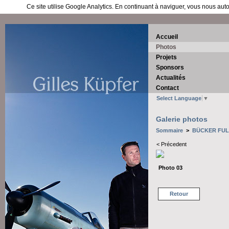
Ce site utilise Google Analytics. En continuant à naviguer, vous nous au
Accueil
Photos
Projets
Sponsors
Actualités
Contact
Select Language
▼
Galerie photos
Sommaire
>
BÜCKER FULL
< Précedent
Photo 03
Retour