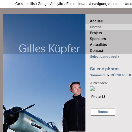
Ce site utilise Google Analytics. En continuant à naviguer, vous nous au
Accueil
Photos
Projets
Sponsors
Actualités
Contact
Select Language
▼
Galerie photos
Sommaire
>
BÜCKER FULL
< Précedent
Photo 18
Retour