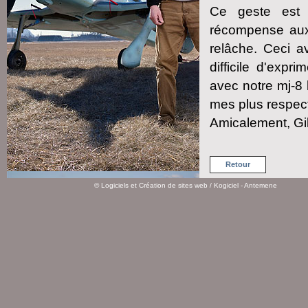
Ce geste est
récompense aux 4
relâche. Ceci av
difficile d'expr
avec notre mj-8 
mes plus respec
Amicalement, Gil
Retour
©
Logiciels et Création de sites web
/ Kogiciel - Antemene